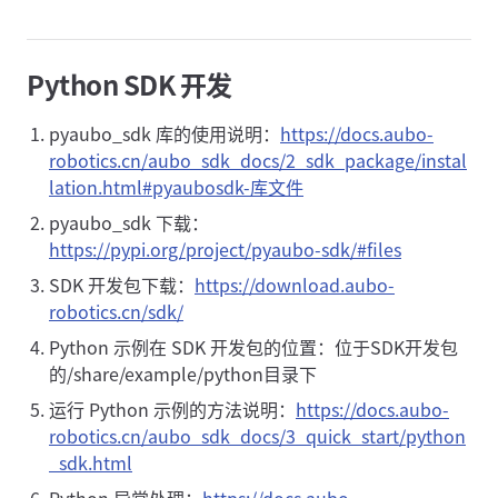
Python SDK 开发
pyaubo_sdk 库的使用说明：
https://docs.aubo-
robotics.cn/aubo_sdk_docs/2_sdk_package/instal
lation.html#pyaubosdk-库文件
pyaubo_sdk 下载：
https://pypi.org/project/pyaubo-sdk/#files
SDK 开发包下载：
https://download.aubo-
robotics.cn/sdk/
Python 示例在 SDK 开发包的位置：位于SDK开发包
的/share/example/python目录下
运行 Python 示例的方法说明：
https://docs.aubo-
robotics.cn/aubo_sdk_docs/3_quick_start/python
_sdk.html