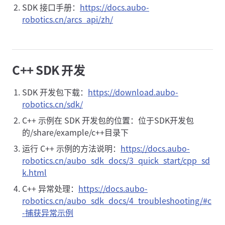
SDK 接口手册：
https://docs.aubo-
robotics.cn/arcs_api/zh/
C++ SDK 开发
SDK 开发包下载：
https://download.aubo-
robotics.cn/sdk/
C++ 示例在 SDK 开发包的位置：位于SDK开发包
的/share/example/c++目录下
运行 C++ 示例的方法说明：
https://docs.aubo-
robotics.cn/aubo_sdk_docs/3_quick_start/cpp_sd
k.html
C++ 异常处理：
https://docs.aubo-
robotics.cn/aubo_sdk_docs/4_troubleshooting/#c
-捕获异常示例