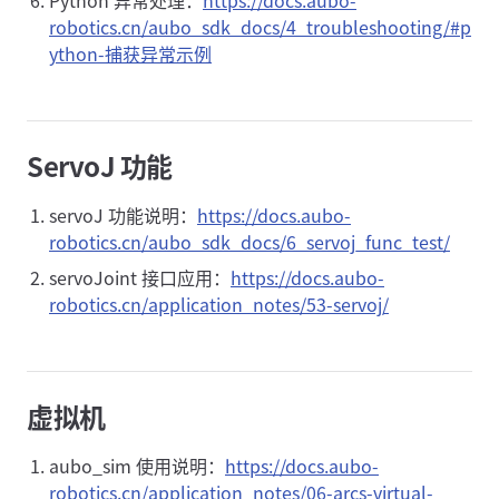
Python 异常处理：
https://docs.aubo-
robotics.cn/aubo_sdk_docs/4_troubleshooting/#p
ython-捕获异常示例
ServoJ 功能
servoJ 功能说明：
https://docs.aubo-
robotics.cn/aubo_sdk_docs/6_servoj_func_test/
servoJoint 接口应用：
https://docs.aubo-
robotics.cn/application_notes/53-servoj/
虚拟机
aubo_sim 使用说明：
https://docs.aubo-
robotics.cn/application_notes/06-arcs-virtual-