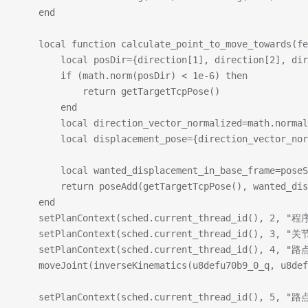
    end
    local function calculate_point_to_move_towards(fe
        local posDir={direction[1], direction[2], dir
        if (math.norm(posDir) < 1e-6) then
            return getTargetTcpPose()
        end
        local direction_vector_normalized=math.normal
        local displacement_pose={direction_vector_nor
        local wanted_displacement_in_base_frame=poseS
        return poseAdd(getTargetTcpPose(), wanted_dis
    end
    setPlanContext(sched.current_thread_id(), 2, "程
    setPlanContext(sched.current_thread_id(), 3, "
    setPlanContext(sched.current_thread_id(), 4, "路
    moveJoint(inverseKinematics(u8defu70b9_0_q, u8def
    setPlanContext(sched.current_thread_id(), 5, "路