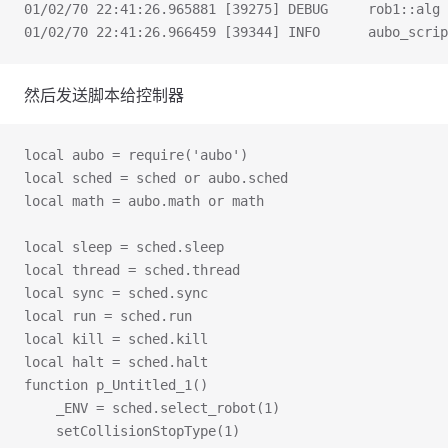
01/02/70 22:41:26.965881 [39275] DEBUG     rob1::alg 
01/02/70 22:41:26.966459 [39344] INFO      aubo_scrip
然后发送脚本给控制器
local aubo = require('aubo')
local sched = sched or aubo.sched
local math = aubo.math or math
local sleep = sched.sleep
local thread = sched.thread
local sync = sched.sync
local run = sched.run
local kill = sched.kill
local halt = sched.halt
function p_Untitled_1()
    _ENV = sched.select_robot(1)
    setCollisionStopType(1)