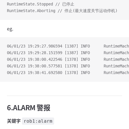
RuntimeState.Stopped // 已停止
RuntimeState.Aborting // 停止(最大速度关节运动停机)
eg.
06/01/23 19:29:27.986594 [1387] INFO      RuntimeMach
06/01/23 19:29:28.151599 [1387] INFO      RuntimeMach
06/01/23 19:38:00.422546 [1378] INFO      RuntimeMach
06/01/23 19:38:00.577581 [1378] INFO      RuntimeMach
06/01/23 19:38:41.692580 [1378] INFO      RuntimeMach
6.ALARM 警报
关键字
rob1:alarm