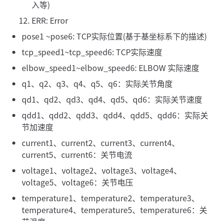
入等)
ERR: Error
pose1 ~pose6: TCP实际位置(基于基坐标系下的描述)
tcp_speed1~tcp_speed6: TCP实际速度
elbow_speed1~elbow_speed6: ELBOW 实际速度
q1、q2、q3、q4、q5、q6：实际关节角度
qd1、qd2、qd3、qd4、qd5、qd6：实际关节速度
qdd1、qdd2、qdd3、qdd4、qdd5、qdd6：实际关
节加速度
current1、current2、current3、current4、
current5、current6：关节电流
voltage1、voltage2、voltage3、voltage4、
voltage5、voltage6：关节电压
temperature1、temperature2、temperature3、
temperature4、temperature5、temperature6：关