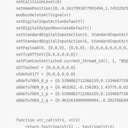
    setCollisionLevel(6)
    setHomePosition({0,-0.2617993877991494,1.74532925
    modbusDeleteAllSignals()
    setDigitalInputActionDefault()
    setDigitalOutputRunstateDefault()
    setStandardDigitalInputAction(5, StandardInputAct
    setStandardDigitalInputAction(6, StandardInputAct
    setPayload(0, {0,0,0}, {0,0,0}, {0,0,0,0,0,0,0,0,
    setTcpOffset({0,0,0,0,0,0})
    setPlanContext(sched.current_thread_id(), 1, "
    u57fau5ea7 = {0,0,0,0,0,0}
    u5de5u5177 = {0,0,0,0,0,0}
    u8defu70b9_0_p = {0.5390862712266159,0.1334687720
    u8defu70b9_0_q = {0.463262,-0.156283,1.43775,0.02
    u8defu70b9_1_p = {0.5390862712266159,0.1334687720
    u8defu70b9_1_q = {0.4632619999999994,-0.282766649
    function str_cat(str1, str2)
        return tostring(str1) .. tostring(str2)