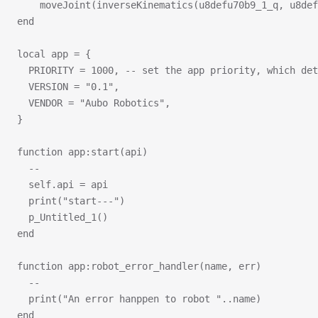
    moveJoint(inverseKinematics(u8defu70b9_1_q, u8def
end
local app = {
  PRIORITY = 1000, -- set the app priority, which det
  VERSION = "0.1",
  VENDOR = "Aubo Robotics",
}
function app:start(api)
  --
  self.api = api
  print("start---")
  p_Untitled_1()
end
function app:robot_error_handler(name, err)
  --
  print("An error hanppen to robot "..name)
end