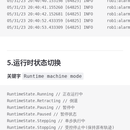
05/31/23 20:40:40.153198 [64825] INFO      rob1:alarm
05/31/23 20:40:41.155260 [64825] INFO      rob1:alarm
05/31/23 20:40:42.152681 [64825] INFO      rob1:alarm
05/31/23 20:40:52.433359 [64825] INFO      rob1:alarm
05/31/23 20:40:53.433309 [64825] INFO      rob1:alarm
5.运行时状态切换
关键字
Runtime machine mode
RuntimeState.Running // 正在运行中
RuntimeState.Retracting // 倒退
RuntimeState.Pausing // 暂停中
RuntimeState.Paused // 暂停状态
RuntimeState.Stepping // 单步执行中
RuntimeState.Stopping // 受控停止中(保持原有轨迹)