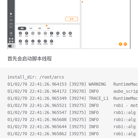
首先会启动脚本线程
install_dir: /root/arcs
01/02/70 22:41:26.964153 [39278] WARNING   RuntimeMa
01/02/70 22:41:26.964172 [39278] INFO      aubo_scrip
01/02/70 22:41:26.965349 [39274] TRACE_L1  RuntimeMac
01/02/70 22:41:26.965521 [39275] INFO      rob1 - mot
01/02/70 22:41:26.965547 [39275] INFO      rob1::alg 
01/02/70 22:41:26.965608 [39275] INFO      rob1:
01/02/70 22:41:26.965644 [39275] INFO      rob1
01/02/70 22:41:26.965862 [39275] INFO      rob1: