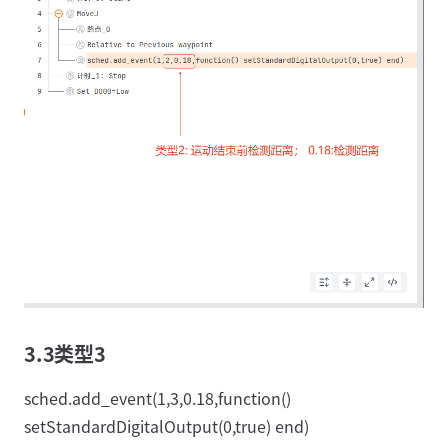
3.3类型3
sched.add_event(1,3,0.18,function()
setStandardDigitalOutput(0,true) end)