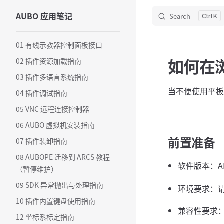
AUBO 应用笔记
Search
Skip to content
K
Sidebar Navigation
01 有线示教器控制面板接口
如何在浏览
02 插件资源加载指南
03 插件多语言系统指南
当不便使用平板
04 插件调试指南
05 VNC 远程连接控制器
06 AUBO 虚拟机安装指南
前置准备
07 插件装卸指南
08 AUBOPE 迁移到 ARCS 教程
软件版本：A
（暂停维护）
09 SDK 异常抛出与处理指南
环境要求：
10 插件内置键盘使用指南
兼容性要求：
12 坐标系标定指南