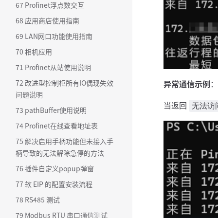
67 Profinet浮点数交互
68 应用商店使用指南
69 LAN网口功能使用指南
70 相机应用
71 Profinet从站使用说明
72 改进型控制柜所有IO偶现失效
异常通信示例
：
问题说明
当返回
无法访
73 pathBuffer使用说明
74 Profinet在线查看地址表
75 解决启用手柄功能但未接入手
柄导致的无法解除急停的方法
76 插件自定义popup弹窗
77 软 EIP 的配置安装流程
78 RS485 测试
79 Modbus RTU 串口通信测试