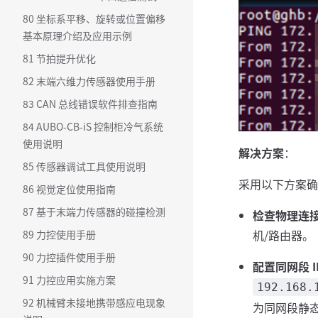
80 坐标系平移、旋转或位置偏移
基本原理介绍及应用示例
81 节拍提升优化
82 末端六维力传感器使用手册
83 CAN 总线错误软件排查指南
84 AUBO-CB-iS 控制柜冷气系统
使用说明
解决方案
：
85 传感器调试工具使用说明
采用以下方案确
86 视觉定位使用指南
87 基于末端力传感器的碰撞检测
检查物理连
机/路由器。
89 力控使用手册
90 力控插件使用手册
配置同网段 I
91 力控应用实施方案
192.168.
92 机械臂未接地携带感应电现象
为同网段静态 