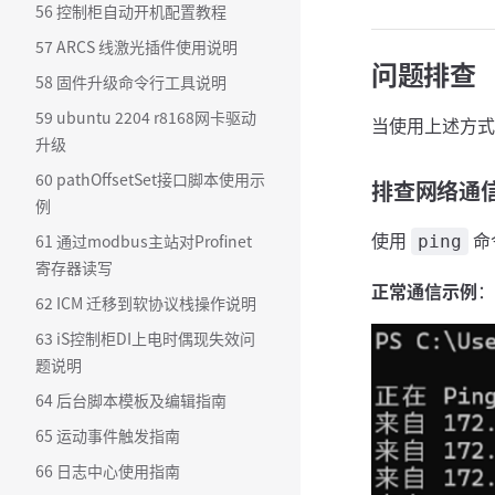
56 控制柜自动开机配置教程
57 ARCS 线激光插件使用说明
问题排查
58 固件升级命令行工具说明
59 ubuntu 2204 r8168网卡驱动
当使用上述方式无
升级
60 pathOffsetSet接口脚本使用示
排查网络通
例
使用
命
61 通过modbus主站对Profinet
ping
寄存器读写
正常通信示例
：
62 ICM 迁移到软协议栈操作说明
63 iS控制柜DI上电时偶现失效问
题说明
64 后台脚本模板及编辑指南
65 运动事件触发指南
66 日志中心使用指南