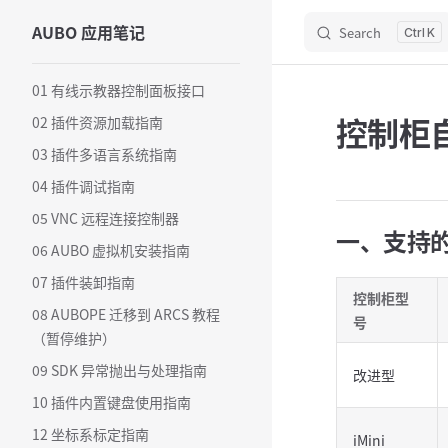
AUBO 应用笔记
Search
Skip to content
K
Sidebar Navigation
01 有线示教器控制面板接口
控制柜
02 插件资源加载指南
03 插件多语言系统指南
04 插件调试指南
05 VNC 远程连接控制器
一、支持
06 AUBO 虚拟机安装指南
07 插件装卸指南
控制柜型
08 AUBOPE 迁移到 ARCS 教程
号
（暂停维护）
09 SDK 异常抛出与处理指南
改进型
10 插件内置键盘使用指南
12 坐标系标定指南
iMini