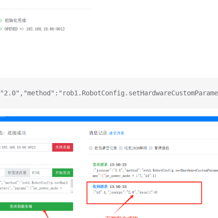
"2.0","method":"rob1.RobotConfig.setHardwareCustomParame