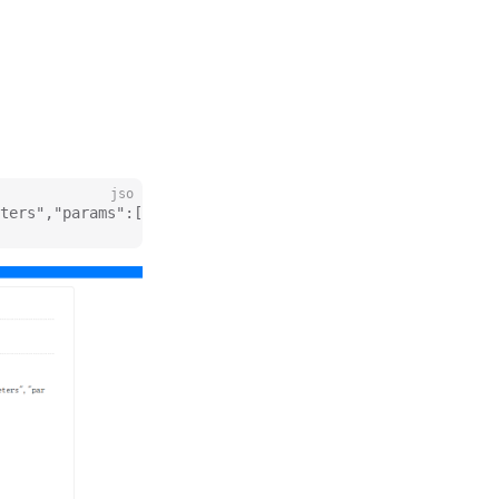
jso
ters","params":["pc_power_mode = 1"],"id":1}