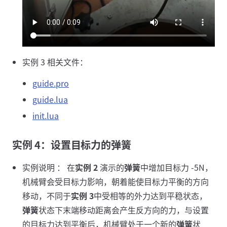
实例 3 相关文件：
guide.pro
guide.lua
init.lua
实例 4：设置目标力的弹簧
实例说明 ： 在
实例 2
演示的
弹簧
中增加目标力 -5N，
机械臂会受目标力影响，朝着能使目标力平衡的方向
移动，不同于
实例 3
中受相等的外力达到平稳状态，
弹簧
状态下末端移动距离会产生反方向的力，与设置
的目标力达到平衡后，机械臂处于一个新的
弹簧
状