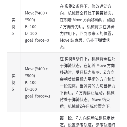
在
实例2
条件下，修改运动方
Move(Y400 >
向，机械臂全程处于
弹簧
状态，
实
Y500)
在朝着 Move 方向移动时，施加
例
K=100
Z 方向外力后，机械臂会在弹簧
5
D=100
力作用下，回到原来 Z 的位置，
goal_force=0
Move 结束后，仍处于
弹簧
状
态。
在
实例6
条件下，机械臂全程处
于
弹簧
状态，在朝着 Move 方向
Move(Y400 >
移动时，受目标力影响，Z 方向
实
Y500)
会朝着使目标力平衡的方向移动
例
K=100
一段距离，当弹簧的力与目标力
6
D=100
平衡后，Z 方向停止运动，机械
goal_force=-1
臂处于
弹簧
状态。Move 结束
后，机械臂Z在目标位置之下。
第一段
：Z 方向运动达到稳定状
态，设置参考轨迹，参考轨迹终