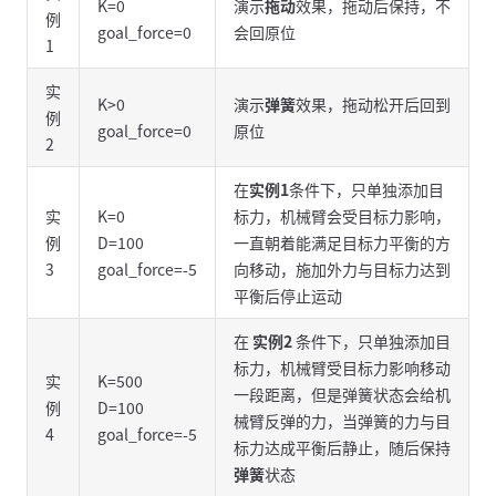
K=0
演示
拖动
效果，拖动后保持，不
例
goal_force=0
会回原位
1
实
K>0
演示
弹簧
效果，拖动松开后回到
例
goal_force=0
原位
2
在
实例1
条件下，只单独添加目
实
K=0
标力，机械臂会受目标力影响，
例
D=100
一直朝着能满足目标力平衡的方
3
goal_force=-5
向移动，施加外力与目标力达到
平衡后停止运动
在
实例2
条件下，只单独添加目
标力，机械臂受目标力影响移动
实
K=500
一段距离，但是弹簧状态会给机
例
D=100
械臂反弹的力，当弹簧的力与目
4
goal_force=-5
标力达成平衡后静止，随后保持
弹簧
状态