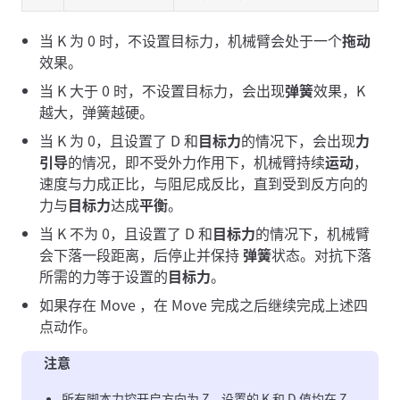
当 K 为 0 时，不设置目标力，机械臂会处于一个
拖动
效果。
当 K 大于 0 时，不设置目标力，会出现
弹簧
效果，K
越大，弹簧越硬。
当 K 为 0，且设置了 D 和
目标力
的情况下，会出现
力
引导
的情况，即不受外力作用下，机械臂持续
运动
，
速度与力成正比，与阻尼成反比，直到受到反方向的
力与
目标力
达成
平衡
。
当 K 不为 0，且设置了 D 和
目标力
的情况下，机械臂
会下落一段距离，后停止并保持
弹簧
状态。对抗下落
所需的力等于设置的
目标力
。
如果存在 Move ，在 Move 完成之后继续完成上述四
点动作。
注意
所有脚本力控开启方向为 Z，设置的 K 和 D 值均在 Z