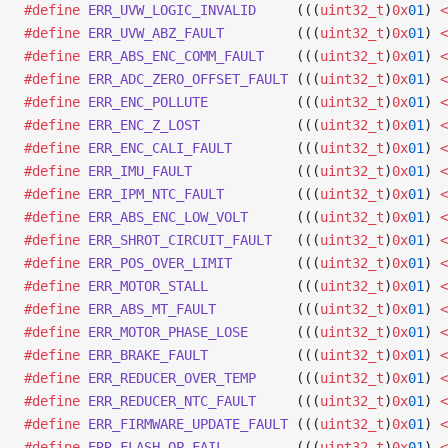
#define
 ERR_UVW_LOGIC_INVALID
     (((
uint32_t
)
0x
01
) 
<
#define
 ERR_UVW_ABZ_FAULT
         (((
uint32_t
)
0x
01
) 
<
#define
 ERR_ABS_ENC_COMM_FAULT
    (((
uint32_t
)
0x
01
) 
<
#define
 ERR_ADC_ZERO_OFFSET_FAULT
 (((
uint32_t
)
0x
01
) 
<
#define
 ERR_ENC_POLLUTE
           (((
uint32_t
)
0x
01
) 
<
#define
 ERR_ENC_Z_LOST
            (((
uint32_t
)
0x
01
) 
<
#define
 ERR_ENC_CALI_FAULT
        (((
uint32_t
)
0x
01
) 
<
#define
 ERR_IMU_FAULT
             (((
uint32_t
)
0x
01
) 
<
#define
 ERR_IPM_NTC_FAULT
         (((
uint32_t
)
0x
01
) 
<
#define
 ERR_ABS_ENC_LOW_VOLT
      (((
uint32_t
)
0x
01
) 
<
#define
 ERR_SHROT_CIRCUIT_FAULT
   (((
uint32_t
)
0x
01
) 
<
#define
 ERR_POS_OVER_LIMIT
        (((
uint32_t
)
0x
01
) 
<
#define
 ERR_MOTOR_STALL
           (((
uint32_t
)
0x
01
) 
<
#define
 ERR_ABS_MT_FAULT
          (((
uint32_t
)
0x
01
) 
<
#define
 ERR_MOTOR_PHASE_LOSE
      (((
uint32_t
)
0x
01
) 
<
#define
 ERR_BRAKE_FAULT
           (((
uint32_t
)
0x
01
) 
<
#define
 ERR_REDUCER_OVER_TEMP
     (((
uint32_t
)
0x
01
) 
<
#define
 ERR_REDUCER_NTC_FAULT
     (((
uint32_t
)
0x
01
) 
<
#define
 ERR_FIRMWARE_UPDATE_FAULT
 (((
uint32_t
)
0x
01
) 
<
#define
 ERR_FLASH_OP_FAIL
         (((
uint32_t
)
0x
01
) 
<