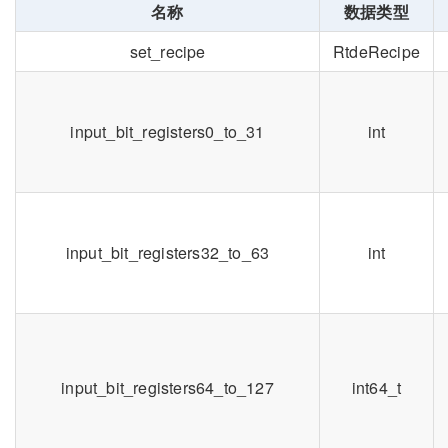
名称
数据类型
set_recipe
RtdeRecipe
input_bit_registers0_to_31
int
input_bit_registers32_to_63
int
input_bit_registers64_to_127
int64_t