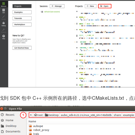
找到 SDK 包中 C++ 示例所在的路径，选中CMakeLists.txt，点