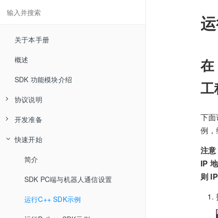
运
关于本手册
概述
在
SDK 功能模块介绍
工
协议说明
下面讲
开发准备
JSON-RPC 协议说明
例，
快速开始
RTDE 协议说明
简介
注意
脚本协议说明
运行环境要求
简介
IP
则 I
下载与安装
SDK PC端与机器人通信设置
版本管理
运行C++ SDK示例