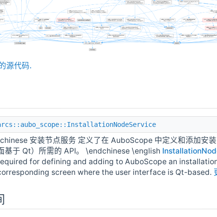
的源代码.
arcs::aubo_scope::InstallationNodeService
\chinese 安装节点服务 定义了在 AuboScope 中定义和添
面基于 Qt）所需的 API。 \endchinese \english
InstallationNo
required for defining and adding to AuboScope an installati
corresponding screen where the user interface is Qt-based.
间