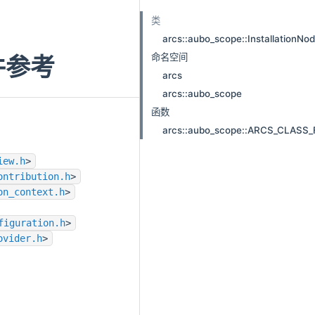
类
arcs::aubo_scope::InstallationNo
命名空间
 文件参考
arcs
arcs::aubo_scope
函数
arcs::aubo_scope::ARCS_CLAS
iew.h
>
ontribution.h
>
on_context.h
>
figuration.h
>
ovider.h
>