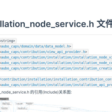
allation_node_service.h
<string>
<
aubo_caps/domain/data/data_model.h
>
<
aubo_caps/contribution/view_api_provider.h
>
<
aubo_caps/contribution/installation/installation_node_v
<
aubo_caps/contribution/installation/installation_node_c
<
aubo_caps/contribution/installation/installation_creati
/contribution/installation/installation_contribution_con
<
aubo_caps/contribution/installation/installation_api_pr
ion_node_service.h 的引用(Include)关系图: