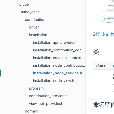
include
aubo_caps
contribution
driver
浏览该文件
installation
installation_api_provider.h
installation_contribution_configuration.h
类
installation_creation_context.h
installation_node_contribution.h
class
installation_node_service.h
installation_node_view.h
program
contribution_provider.h
命名空
view_api_provider.h
domain