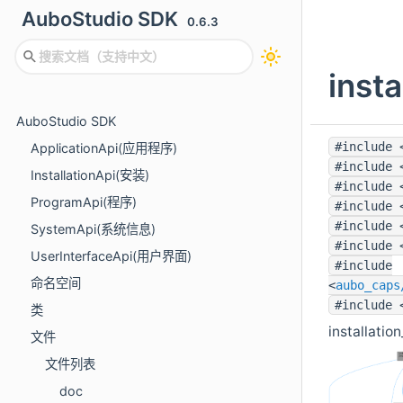
AuboStudio SDK
0.6.3
inst
AuboStudio SDK
#include 
ApplicationApi(应用程序)
#include 
InstallationApi(安装)
#include 
ProgramApi(程序)
#include 
#include 
SystemApi(系统信息)
#include 
UserInterfaceApi(用户界面)
#include
命名空间
<
aubo_caps
#include 
类
installat
文件
文件列表
doc