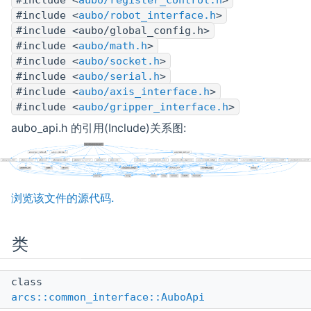
#include <
aubo/register_control.h
>
#include <
aubo/robot_interface.h
>
#include <aubo/global_config.h>
#include <
aubo/math.h
>
#include <
aubo/socket.h
>
#include <
aubo/serial.h
>
#include <
aubo/axis_interface.h
>
#include <
aubo/gripper_interface.h
>
aubo_api.h 的引用(Include)关系图:
浏览该文件的源代码.
类
class
arcs::common_interface::AuboApi